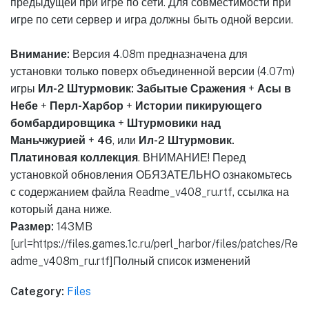
предыдущей при игре по сети. Для совместимости при
игре по сети сервер и игра должны быть одной версии.
Внимание:
Версия 4.08m предназначена для
установки только поверх объединенной версии (4.07m)
игры
Ил-2 Штурмовик: Забытые Сражения
+
Асы в
Небе
+
Перл-Харбор
+
Истории пикирующего
бомбардировщика
+
Штурмовики над
Маньчжурией
+
46
, или
Ил-2 Штурмовик.
Платиновая коллекция
. ВНИМАНИЕ! Перед
установкой обновления ОБЯЗАТЕЛЬНО ознакомьтесь
с содержанием файла Readme_v408_ru.rtf, ссылка на
который дана ниже.
Размер:
143MB
[url=https://files.games.1c.ru/perl_harbor/files/patches/Re
adme_v408m_ru.rtf]Полный список изменений
Category:
Files