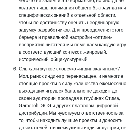
чего-то не знаем, и это нормально; но иногда не
хватает лишь понимания общего бэкграунда или
специфических знаний в отдельной области,
чтобы по достоинству оценить неординарную
задумку разработчиков. Для преодоления этого
барьера и правильной настройки «оптики»
восприятия читателя мы помещаем каждую игру
в соответствующий контекст: жанровый,
исторический, общекультурный.
Слыхали жуткое словечко «индипокалипсис»?
Мол, рынок инди-игр перенасыщен, и немногие
стоящие проекты в силу количества ежемесячно
выходящих игрушек банально не доходят до
своей аудитории, пропадая в глубинах Стима,
GameJolt, GOG и других платформ цифровой
дистрибуции. Мы чувствуем ответственность за
то, чтобы находить лучшие проекты и доносить
до читателей эти жемчужины инди-индустрии, не